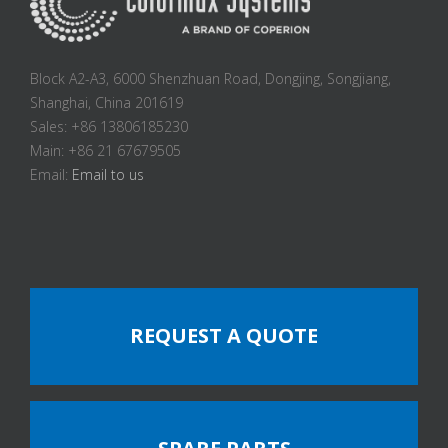
Block A2-A3, 6000 Shenzhuan Road, Dongjing, Songjiang,
Shanghai, China 201619
Sales: +86 13806185230
Main: +86 21 67679505
Email:
Email to us
REQUEST A QUOTE