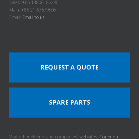
Sales: +86 13806185230
Main: +86 21 67679505
Email:
Email to us
REQUEST A QUOTE
SPARE PARTS
Visit other Hillenbrand companies' websites:
Coperion